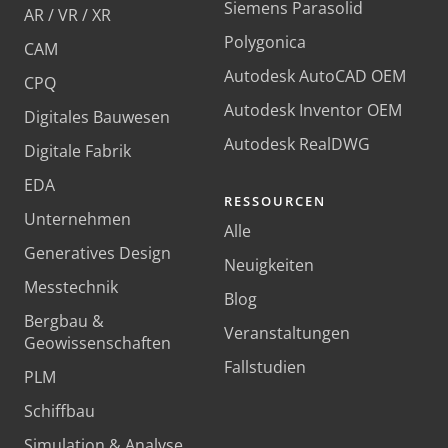
Siemens Parasolid
AR / VR / XR
Polygonica
CAM
Autodesk AutoCAD OEM
CPQ
Autodesk Inventor OEM
Digitales Bauwesen
Autodesk RealDWG
Digitale Fabrik
EDA
RESSOURCEN
Unternehmen
Alle
Generatives Design
Neuigkeiten
Messtechnik
Blog
Bergbau &
Veranstaltungen
Geowissenschaften
Fallstudien
PLM
Schiffbau
Simulation & Analyse