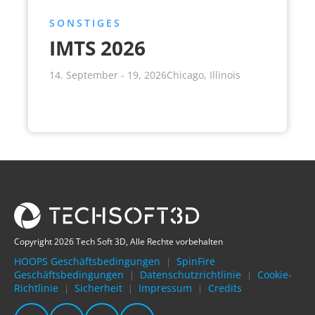
SONSTIGES
IMTS 2026
14. September - 19, 2026
Chicago, Illinois
Copyright 2026 Tech Soft 3D, Alle Rechte vorbehalten
HOOPS Geschäftsbedingungen
SpinFire
|
Geschäftsbedingungen
Datenschutzrichtlinie
Cookie-
|
|
Richtlinie
Sicherheit
Impressum
Credits
|
|
|